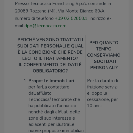
Presso Tecnocasa Franchising S.p.A. con sede in
20089 Rozzano (MI), Via Monte Bianco 60/A
numero di telefono
+39 02 52858.1
, indirizzo e-
mail
dpo@tecnocasa.com
PERCHÉ VENGONO TRATTATI I
PER QUANTO
SUOI DATI PERSONALI E QUAL
TEMPO
È LA CONDIZIONE CHE RENDE
CONSERVIAMO
LECITO IL TRATTAMENTO?
I SUOI DATI
IL CONFERIMENTO DEI DATI È
PERSONALI?
OBBLIGATORIO?
Proposte Immobiliari
Per la durata di
per farLa contattare
fruizione servizi
dall’affiliato
e, dopo la
Tecnocasa/Tecnorete che
cessazione, per
ha pubblicato l’annuncio
10 anni.
nonché dagli affiliati delle
zone di suo interesse e
adiacenti per illustraLe
nuove proposte immobiliari