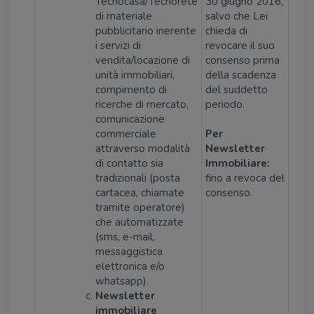
Tecnocasa/Tecnorete
30 giugno 2016,
di materiale
salvo che Lei
pubblicitario inerente
chieda di
i servizi di
revocare il suo
vendita/locazione di
consenso prima
unità immobiliari,
della scadenza
compimento di
del suddetto
ricerche di mercato,
periodo.
comunicazione
commerciale
Per
attraverso modalità
Newsletter
di contatto sia
Immobiliare:
tradizionali (posta
fino a revoca del
cartacea, chiamate
consenso.
tramite operatore)
che automatizzate
(sms, e-mail,
messaggistica
elettronica e/o
whatsapp).
Newsletter
immobiliare