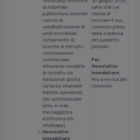
Tecnocasa/Tecnorete
30 giugno 2016,
di materiale
salvo che Lei
pubblicitario inerente
chieda di
i servizi di
revocare il suo
vendita/locazione di
consenso prima
unità immobiliari,
della scadenza
compimento di
del suddetto
ricerche di mercato,
periodo.
comunicazione
commerciale
Per
attraverso modalità
Newsletter
di contatto sia
Immobiliare:
tradizionali (posta
fino a revoca del
cartacea, chiamate
consenso.
tramite operatore)
che automatizzate
(sms, e-mail,
messaggistica
elettronica e/o
whatsapp).
Newsletter
immobiliare