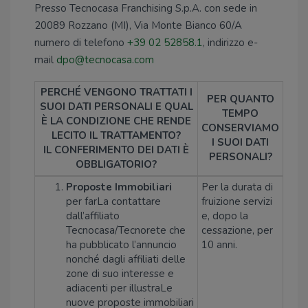
Presso Tecnocasa Franchising S.p.A. con sede in
20089 Rozzano (MI), Via Monte Bianco 60/A
numero di telefono
+39 02 52858.1
, indirizzo e-
mail
dpo@tecnocasa.com
PERCHÉ VENGONO TRATTATI I
PER QUANTO
SUOI DATI PERSONALI E QUAL
TEMPO
È LA CONDIZIONE CHE RENDE
CONSERVIAMO
LECITO IL TRATTAMENTO?
I SUOI DATI
IL CONFERIMENTO DEI DATI È
PERSONALI?
OBBLIGATORIO?
Proposte Immobiliari
Per la durata di
per farLa contattare
fruizione servizi
dall’affiliato
e, dopo la
Tecnocasa/Tecnorete che
cessazione, per
ha pubblicato l’annuncio
10 anni.
nonché dagli affiliati delle
zone di suo interesse e
adiacenti per illustraLe
nuove proposte immobiliari