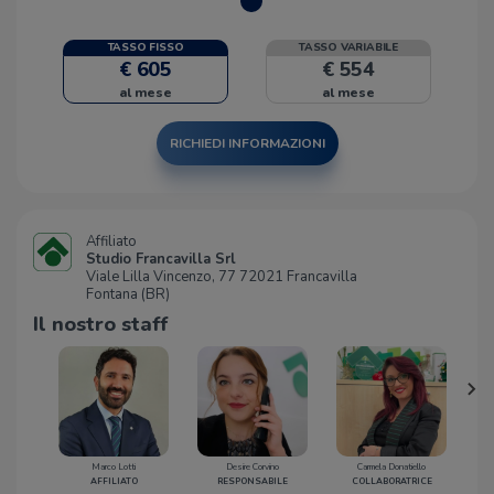
TASSO FISSO
TASSO VARIABILE
€ 605
€ 554
al mese
al mese
RICHIEDI INFORMAZIONI
Affiliato
Studio Francavilla Srl
Viale Lilla Vincenzo, 77 72021 Francavilla
Fontana (BR)
Il nostro staff
Marco Lotti
Desire Corvino
Carmela Donatiello
AFFILIATO
RESPONSABILE
COLLABORATRICE